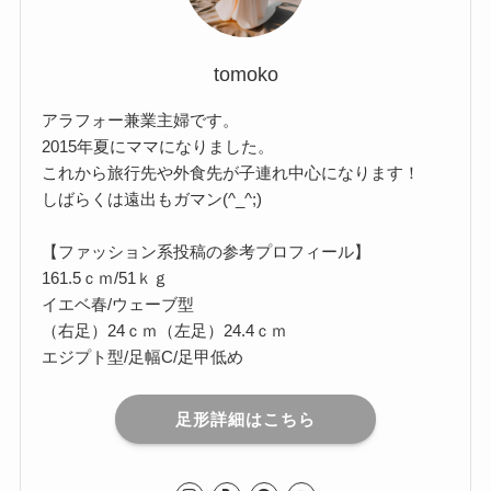
tomoko
アラフォー兼業主婦です。
2015年夏にママになりました。
これから旅行先や外食先が子連れ中心になります！
しばらくは遠出もガマン(^_^;)
【ファッション系投稿の参考プロフィール】
161.5ｃｍ/51ｋｇ
イエベ春/ウェーブ型
（右足）24ｃｍ（左足）24.4ｃｍ
エジプト型/足幅C/足甲低め
足形詳細はこちら