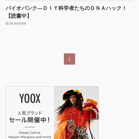
バイオパンク―ＤＩＹ科学者たちのＤＮＡハック！
【読書中】
2014/02/08
1