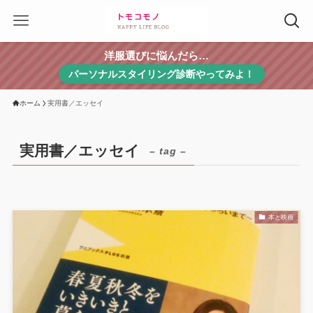
洋服選びに悩んだら…
パーソナルスタイリング診断やってみよ！
ホーム
実用書／エッセイ
実用書／エッセイ
– tag –
本と映画