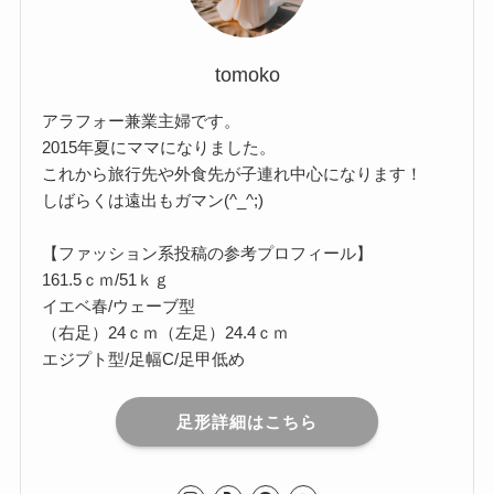
tomoko
アラフォー兼業主婦です。
2015年夏にママになりました。
これから旅行先や外食先が子連れ中心になります！
しばらくは遠出もガマン(^_^;)
【ファッション系投稿の参考プロフィール】
161.5ｃｍ/51ｋｇ
イエベ春/ウェーブ型
（右足）24ｃｍ（左足）24.4ｃｍ
エジプト型/足幅C/足甲低め
足形詳細はこちら