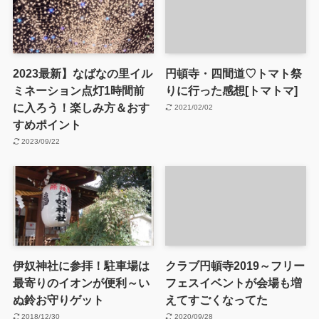
2023最新】なばなの里イル
円頓寺・四間道♡トマト祭
ミネーション点灯1時間前
りに行った感想[トマトマ]
に入ろう！楽しみ方＆おす
2021/02/02
すめポイント
2023/09/22
伊奴神社に参拝！駐車場は
クラブ円頓寺2019～フリー
最寄りのイオンが便利～い
フェスイベントが会場も増
ぬ鈴お守りゲット
えてすごくなってた
2018/12/30
2020/09/28