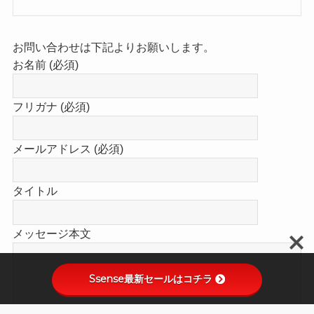
【ファッション系投稿の参考プロフィール】
161.5ｃｍ/51ｋｇ
イエベ春/ウェーブ型
（右足）24ｃｍ（左足）24.4ｃｍ
エジプト型/足幅C/足甲低め
足形詳細はこちら
お問い合わせは下記よりお願いします。
お名前 (必須)
Ssense最新セールはコチラ
フリガナ (必須)