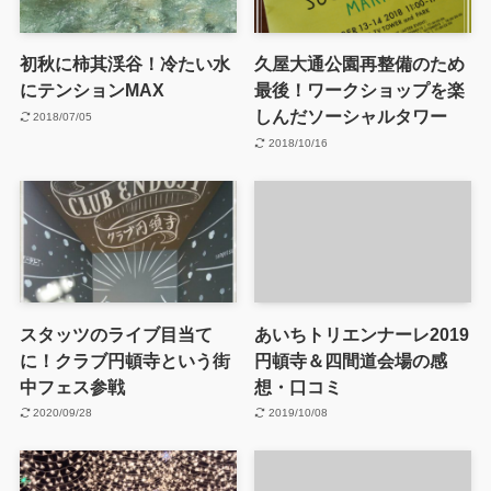
初秋に柿其渓谷！冷たい水
久屋大通公園再整備のため
にテンションMAX
最後！ワークショップを楽
しんだソーシャルタワー
2018/07/05
2018/10/16
スタッツのライブ目当て
あいちトリエンナーレ2019
に！クラブ円頓寺という街
円頓寺＆四間道会場の感
中フェス参戦
想・口コミ
2020/09/28
2019/10/08